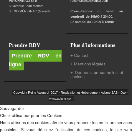
PSYCHANALYSTE
reine.valensol@gmail.com
58 avenue Jean Monnet
------ ------ ------ ------ ------ ------
33 700 MÉRIGNAC (Gironde)
Consultations du lundi au
vendredi de 10h00 à 20h00.
Le samedi de 10h00 à 18h00
Prendre RDV
Plus d'informations
Prendre RDV en
+ Contact
ligne
+ Mentions légales
+ Données personnelles et
cookies
Copyright Reine Valensol 2017 - Réalisation et Hébergement Adiane SAS - Dax -
www.adiane.com
Sauvegarder
Choix utilisateur pour les Cookies
Nous utilisons des cookies afin de vous proposer les meilleurs services
possibles. Si vous déclinez l'utilisation de ces cookies, le site web