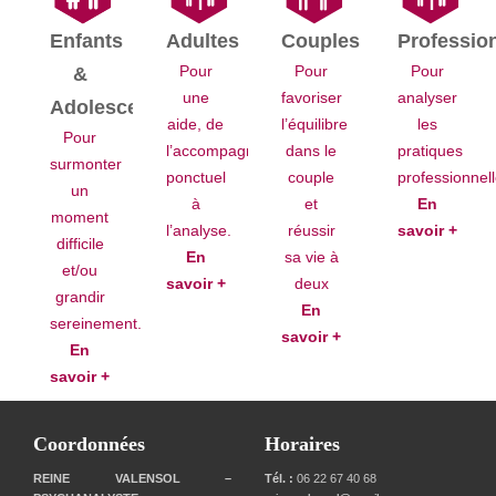
Enfants
Adultes
Couples
Professio
Pour
Pour
Pour
&
une
favoriser
analyser
Adolescents
aide, de
l’équilibre
les
Pour
l’accompagnement
dans le
pratiques
surmonter
ponctuel
couple
professionnel
un
à
et
En
moment
l’analyse.
réussir
savoir +
difficile
En
sa vie à
et/ou
savoir +
deux
grandir
En
sereinement.
savoir +
En
savoir +
Coordonnées
Horaires
REINE VALENSOL –
Tél. :
06 22 67 40 68