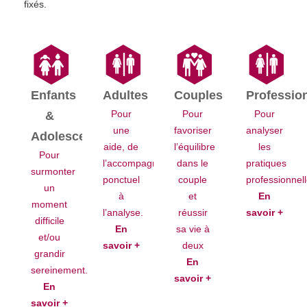
fixés.
Enfants
Adultes
Couples
Professio
Pour
Pour
Pour
&
une
favoriser
analyser
Adolescents
aide, de
l’équilibre
les
Pour
l’accompagnement
dans le
pratiques
surmonter
ponctuel
couple
professionnel
un
à
et
En
moment
l’analyse.
réussir
savoir +
difficile
En
sa vie à
et/ou
savoir +
deux
grandir
En
sereinement.
savoir +
En
savoir +