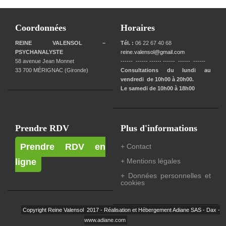
Coordonnées
Horaires
REINE VALENSOL –
Tél. :
06 22 67 40 68
PSYCHANALYSTE
reine.valensol@gmail.com
58 avenue Jean Monnet
------ ------ ------ ------ ------ ------
33 700 MÉRIGNAC (Gironde)
Consultations du lundi au
vendredi de 10h00 à 20h00.
Le samedi de 10h00 à 18h00
Prendre RDV
Plus d'informations
Prendre RDV en
+ Contact
ligne
+ Mentions légales
+ Données personnelles et
cookies
Copyright Reine Valensol 2017 - Réalisation et Hébergement Adiane SAS - Dax -
www.adiane.com