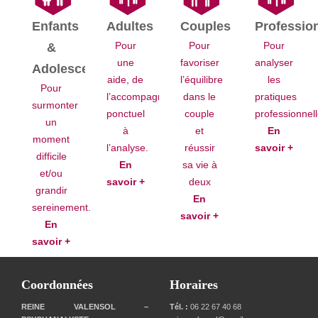
Enfants
Adultes
Couples
Professio
Pour
Pour
Pour
&
une
favoriser
analyser
Adolescents
aide, de
l’équilibre
les
Pour
l’accompagnement
dans le
pratiques
surmonter
ponctuel
couple
professionnel
un
à
et
En
moment
l’analyse.
réussir
savoir +
difficile
En
sa vie à
et/ou
savoir +
deux
grandir
En
sereinement.
savoir +
En
savoir +
Coordonnées
Horaires
REINE VALENSOL –
Tél. :
06 22 67 40 68