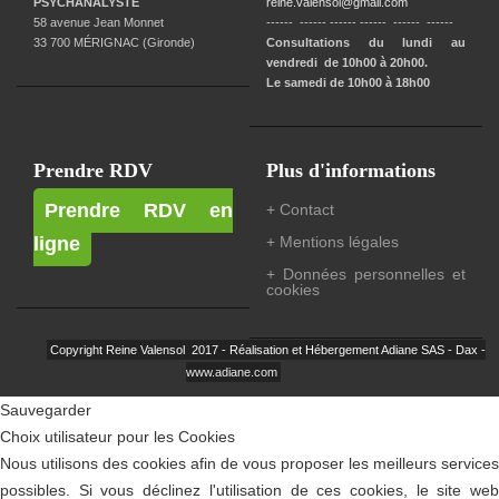
PSYCHANALYSTE
reine.valensol@gmail.com
58 avenue Jean Monnet
------ ------ ------ ------ ------ ------
33 700 MÉRIGNAC (Gironde)
Consultations du lundi au
vendredi de 10h00 à 20h00.
Le samedi de 10h00 à 18h00
Prendre RDV
Plus d'informations
Prendre RDV en
+ Contact
ligne
+ Mentions légales
+ Données personnelles et
cookies
Copyright Reine Valensol 2017 - Réalisation et Hébergement Adiane SAS - Dax -
www.adiane.com
Sauvegarder
Choix utilisateur pour les Cookies
Nous utilisons des cookies afin de vous proposer les meilleurs services
possibles. Si vous déclinez l'utilisation de ces cookies, le site web