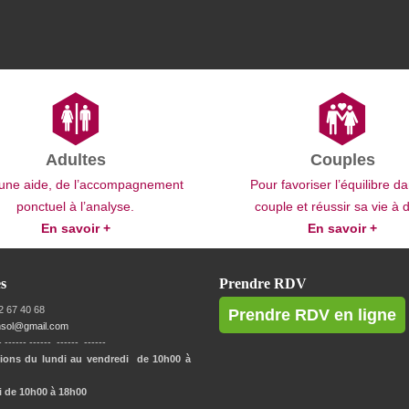
Adultes
Couples
une aide, de l’accompagnement
Pour favoriser l’équilibre da
ponctuel à l’analyse.
couple et réussir sa vie à 
En savoir +
En savoir +
s
Prendre RDV
2 67 40 68
Prendre RDV en ligne
ensol@gmail.com
- ------ ------ ------ ------
ions du lundi au vendredi de 10h00 à
 de 10h00 à 18h00