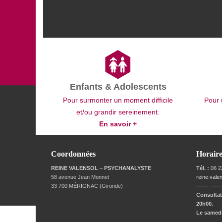
Enfants & Adolescents
Pour surmonter un moment difficile
Pour 
et/ou grandir sereinement.
En savoir +
Coordonnées
Horaire
REINE VALENSOL – PSYCHANALYSTE
Tél. :
06 2
58 avenue Jean Monnet
reine.val
33 700 MÉRIGNAC (Gironde)
------ -----
Consultat
20h00.
Le samedi