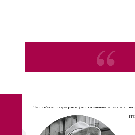
" Nous n'existons que parce que nous sommes reliés aux autres p
Fra