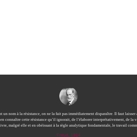
 un nom à la résistance, on ne la fait pas immédiatement disparaître. Il faut laisser 
en connaître cette résistance qu’il ignorait, de l’élaborer interprétativement, de la v
ivre, malgré elle et en obéissant à la règle analytique fondamentale, le travail com
Freud, 1914